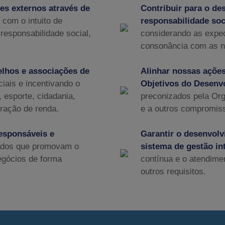
es externos através de
Contribuir para o de
com o intuito de
responsabilidade so
responsabilidade social,
considerando as expec
consonância com as n
lhos e associações de
Alinhar nossas ações
ciais e incentivando o
Objetivos do Desenv
 esporte, cidadania,
preconizados pela Or
eração de renda.
e a outros compromiss
responsáveis e
Garantir o desenvol
tados que promovam o
sistema de gestão in
egócios de forma
contínua e o atendimen
outros requisitos.